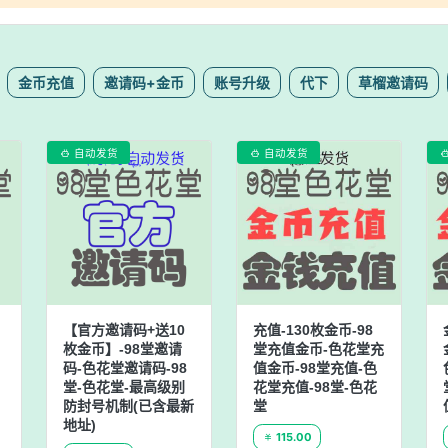
金币充值
邀请码+金币
账号升级
代下
草榴邀请码
自动发货
自动发货


【官方邀请码+送10
充值-130枚金币-98
枚金币】-98堂邀请
堂充值金币-色花堂充
码-色花堂邀请码-98
值金币-98堂充值-色
堂-色花堂-最高级别
花堂充值-98堂-色花
防封号机制(已含最新
堂
地址)
115.00
