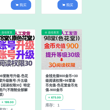
购买
购买


自动发货
自动发货


98堂账号升级-色花
金钱充值900金币+30
堂升级账号-升五级
级阅读权限+98堂金
【阅读权限30】特定
币充值-色花堂金币充
用户(不限制全部解
值-900金币
锁）
675.00

199.00

库存： 1
库存： 6