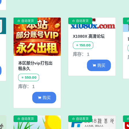
自动发货
自动发货


X1080X 高清论坛
150.00

库存： 1
本区部分vip打包出
购买

租永久
550.00

库存： 1
购买

自动发货
自动发货

