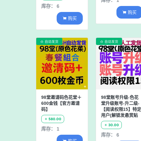
库存： 1
库存： 6
购买

购买

自动发货
自动发货


98堂邀请码色花堂＋
98堂账号升级-色花
600金钱【官方邀请
堂升级账号-升二级-
码】
【阅读权限15】特
用户(解锁发悬赏贴
580.00

30.00

库存： 1
库存： 6
购买