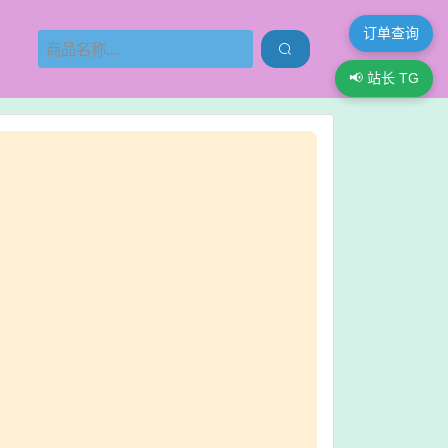
订单查询

📢 站长 TG