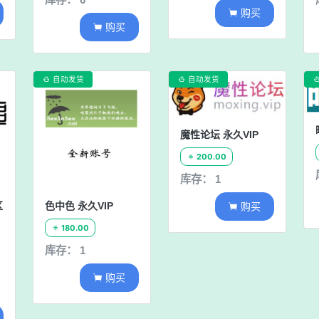
购买

购买

自动发货
自动发货


魔性论坛 永久VIP
200.00

库存： 1
购买
区
色中色 永久VIP

180.00

库存： 1
购买
