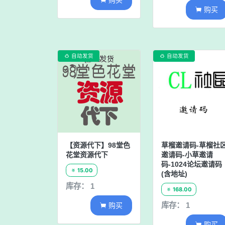

购买

自动发货
自动发货


【资源代下】98堂色
草榴邀请码-草榴社
花堂资源代下
邀请码-小草邀请
码-1024论坛邀请码
15.00

(含地址)
库存： 1
168.00

购买
库存： 1

购买
