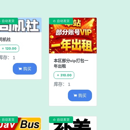
自动发货
自动发货


司机社
120.00

库存： 1
本区部分vip打包一
年出租
购买

310.00

库存： 1
购买

自动发货
自动发货

