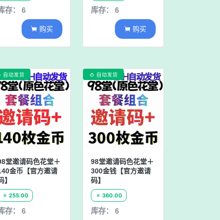
库存： 6
库存： 6
购买
购买


自动发货
自动发货


98堂邀请码色花堂＋
98堂邀请码色花堂＋
140金币【官方邀请
300金钱【官方邀请
码】
码】
255.00
360.00


库存： 6
库存： 6