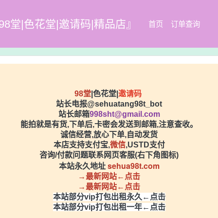
98堂|色花堂|邀请码|精品店』
首页
订单查询
98堂
|色花堂|
邀请码
站长电报@sehuatang98t_bot
站长邮箱
998sht@gmail.com
能拍就是有货,下单后,卡密会发送到邮箱,注意查收。
诚信经营,放心下单,自动发货
本店支持支付宝,
微信
,USTD支付
咨询/付款问题联系网页客服(右下角图标)
sehua98t.com
本站永久地址
→最新网站←点击
→最新网站←点击
本站部分vip打包出租永久←点击
本站部分vip打包出租一年←点击