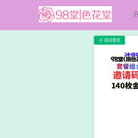
『

自动发货