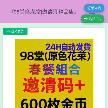
订单查询
『98堂|色花堂|邀请码|精品店』
📢 站长 TG

自动发货