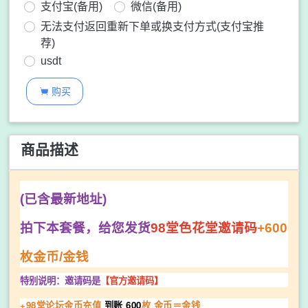
支付宝(备用)
微信(备用)
无法支付返回重新下单或换支付方式(支付宝推
荐)
usdt
购买

商品描述
(已含最新地址)
拍下本套餐，给您发货
98堂色花堂邀请码
+600
枚金币/金钱
特别说明：邀请码是
【官方邀请码
】
+98堂论坛金币充值
到账 600
枚 金币＝金钱