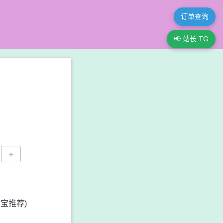
订单查询
📢 站长 TG
+
宝推荐)