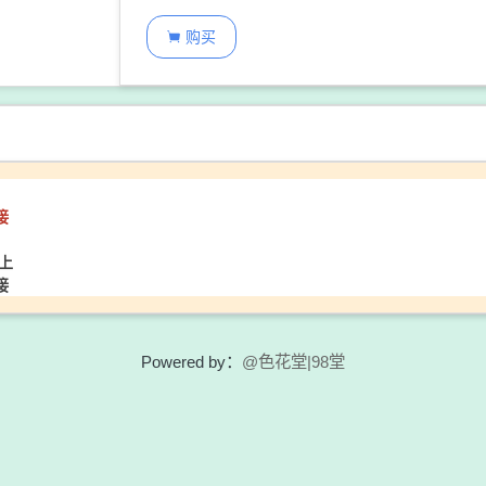
购买

接
上
接
Powered by：
@色花堂|98堂